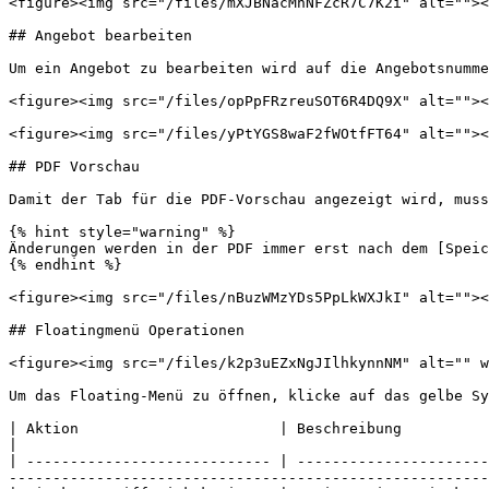
<figure><img src="/files/mXJBNacMnNFZcR7C7K2i" alt=""><
## Angebot bearbeiten

Um ein Angebot zu bearbeiten wird auf die Angebotsnumme
<figure><img src="/files/opPpFRzreuSOT6R4DQ9X" alt=""><
<figure><img src="/files/yPtYGS8waF2fWOtfFT64" alt=""><
## PDF Vorschau

Damit der Tab für die PDF-Vorschau angezeigt wird, muss
{% hint style="warning" %}

Änderungen werden in der PDF immer erst nach dem [Speic
{% endhint %}

<figure><img src="/files/nBuzWMzYDs5PpLkWXJkI" alt=""><
## Floatingmenü Operationen

<figure><img src="/files/k2p3uEZxNgJIlhkynnNM" alt="" w
Um das Floating-Menü zu öffnen, klicke auf das gelbe Sy
| Aktion                       | Beschreibung                                                                                                                                                                                                                                                              
|

| ---------------------------- | ----------------------
-------------------------------------------------------