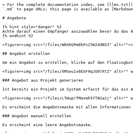
> For the complete documentation index, see [llms.txt](
`.md` to page URLs; this page is available as [Markdown
# Angebote

{% hint style="danger" %}

Achte darauf einen Empfänger auszuwählen bevor du das A
{% endhint %}

<figure><img src="/files/WbhKGPm8kPv25W24dNS3" alt=""><
## Angebot erstellen

Um ein Angebot zu erstellen, klicke auf den Floatingbut
<figure><img src="/files/XMSeu1x8EGF9qJU07XtZ" alt="" w
### Angebot aus Projekt generieren

Ist bereits ein Projekt im System erfasst für das ein A
<figure><img src="/files/LTWuprTMavmh5YTN2a2j" alt="" w
Es erscheint die Angebotsmaske mit allen Informationen 
### Angebot manuell erstellen

Es erscheint eine leere Angebotsmaske.
