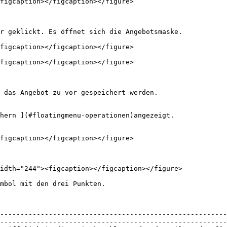
figcaption></figcaption></figure>

r geklickt. Es öffnet sich die Angebotsmaske.

figcaption></figcaption></figure>

figcaption></figcaption></figure>

 das Angebot zu vor gespeichert werden.

hern ](#floatingmenu-operationen)angezeigt.

figcaption></figcaption></figure>

idth="244"><figcaption></figcaption></figure>

mbol mit den drei Punkten.

--------------------------------------------------------
--------------------------------------------------------