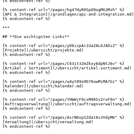
{% endcontent-ref %}

{% content-ref url="/pages/hg47HyROSpO9ogMG3Mzh" %}

[API & Integration](/grundlagen/api-and-integration.md)

{% endcontent-ref %}

***

## **Die wichtigsten Links**

{% content-ref url="/pages/yD6izpAc1UaZAL6JADiZ" %}

[Projekte](/ubersicht/projekte.md)

{% endcontent-ref %}

{% content-ref url="/pages/C63it3ZmZkxy8dpNtJ6v" %}

[Artikel / Sortiment](/ubersicht/artikel-sortiment.md)

{% endcontent-ref %}

{% content-ref url="/pages/w4yt89o9D70uwMiMA7Gz" %}

[Kalender](/ubersicht/kalender.md)

{% endcontent-ref %}

{% content-ref url="/pages/YHWWjF9csM98SsZroF9n" %}

[Auftragsverwaltung](/ubersicht/auftragsverwaltung.md)

{% endcontent-ref %}

{% content-ref url="/pages/AsrNDvpSZdat8s3VdyM6" %}

[Verwaltung](/ubersicht/verwaltung.md)

{% endcontent-ref %}
