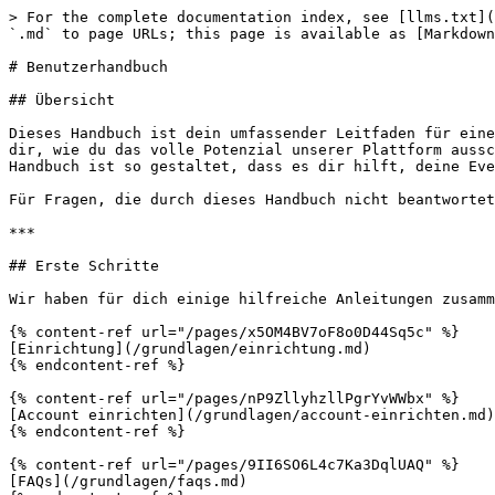
> For the complete documentation index, see [llms.txt](
`.md` to page URLs; this page is available as [Markdown
# Benutzerhandbuch

## Übersicht

Dieses Handbuch ist dein umfassender Leitfaden für eine
dir, wie du das volle Potenzial unserer Plattform aussc
Handbuch ist so gestaltet, dass es dir hilft, deine Eve
Für Fragen, die durch dieses Handbuch nicht beantwortet
***

## Erste Schritte

Wir haben für dich einige hilfreiche Anleitungen zusamm
{% content-ref url="/pages/x5OM4BV7oF8o0D44Sq5c" %}

[Einrichtung](/grundlagen/einrichtung.md)

{% endcontent-ref %}

{% content-ref url="/pages/nP9ZllyhzllPgrYvWWbx" %}

[Account einrichten](/grundlagen/account-einrichten.md)

{% endcontent-ref %}

{% content-ref url="/pages/9II6SO6L4c7Ka3DqlUAQ" %}

[FAQs](/grundlagen/faqs.md)
